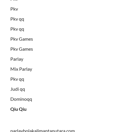
Pkv
Pkv qq
Pkv qq
Pkv Games
Pkv Games
Parlay
Mix Parlay
Pkv qq
Judi qq
Dominoqq
Qiu Qiu
parlaybolakalimantanutara.com