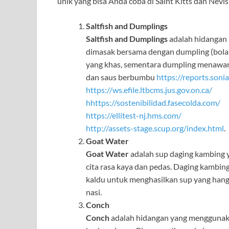
unik yang bisa Anda coba di Saint Kitts dan Nevi
Saltfish and Dumplings
Saltfish and Dumplings
adalah hidangan i
dimasak bersama dengan dumpling (bola 
yang khas, sementara dumpling menawar
dan saus berbumbu
https://reports.soni
https://ws.efile.ltbcms.jus.gov.on.ca/
hhttps://sostenibilidad.fasecolda.com/
https://ellitest-nj.hms.com/
http://assets-stage.scup.org/index.html
.
Goat Water
Goat Water
adalah sup daging kambing ya
cita rasa kaya dan pedas. Daging kambi
kaldu untuk menghasilkan sup yang hangat
nasi.
Conch
Conch
adalah hidangan yang menggunaka