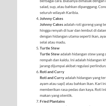
berbagai cara. Biasanya dimasak dengan
salad, sup, atau bahkan dipanggang. Con
seluruh wilayah Karibia.
Johnny Cakes
Johnny Cakes
adalah roti goreng yang t
hingga renyah di luar dan lembut di dala
dengan hidangan utama seperti ikan, aya
selai atau madu.
Turtle Stew
Turtle Stew
adalah hidangan stew yang 
rempah dan kaldu. Ini adalah hidangan kh
jarang dijumpai akibat regulasi perlindu
Roti and Curry
Roti and Curry
adalah hidangan yang terbu
ayam atau sapi) atau bahkan ikan. Kari 
memberikan rasa pedas dan kaya. Roti i
makan yang otentik.
Fried Plantains