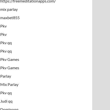
https://freemeditationapps.com/
mix parlay
maxbet855
Pkv
Pkv
Pkv qq
Pkv qq
Pkv Games
Pkv Games
Parlay
Mix Parlay
Pkv qq
Judi qq
Dominoqq