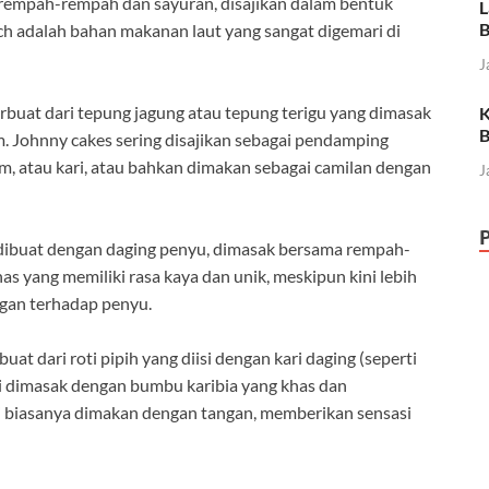
 rempah-rempah dan sayuran, disajikan dalam bentuk
L
B
ch adalah bahan makanan laut yang sangat digemari di
J
erbuat dari tepung jagung atau tepung terigu yang dimasak
K
B
m. Johnny cakes sering disajikan sebagai pendamping
m, atau kari, atau bahkan dimakan sebagai camilan dengan
J
dibuat dengan daging penyu, dimasak bersama rempah-
as yang memiliki rasa kaya dan unik, meskipun kini lebih
ngan terhadap penyu.
at dari roti pipih yang diisi dengan kari daging (seperti
ini dimasak dengan bumbu karibia yang khas dan
ni biasanya dimakan dengan tangan, memberikan sensasi