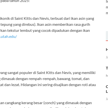
s pada tahun 2025:
I
m
m
konik di Saint Kitts dan Nevis, terbuat dari ikan asin yang
tepung yang direbus). Ikan asin memberikan rasa gurih
kan tekstur lembut yang cocok dipadukan dengan ikan
a.utah.edu/
H
J
T
ng sangat populer di Saint Kitts dan Nevis, yang memiliki
M
ng dimasak dengan rempah-rempah, bawang, tomat, dan
 dan lezat. Hidangan ini sering disajikan dengan roti atau
C
L
J
n cangkang kerang besar (conch) yang dimasak dengan