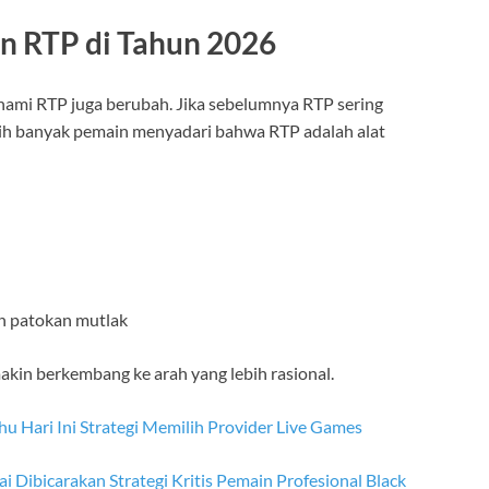
 RTP di Tahun 2026
ahami RTP juga berubah. Jika sebelumnya RTP sering
bih banyak pemain menyadari bahwa RTP adalah alat
n patokan mutlak
kin berkembang ke arah yang lebih rasional.
u Hari Ini Strategi Memilih Provider Live Games
i Dibicarakan Strategi Kritis Pemain Profesional Black