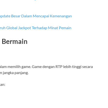
erupdate Besar Dalam Mencapai Kemenangan
ruh Global Jackpot Terhadap Minat Pemain
i Bermain
alam memilih game. Game dengan RTP lebih tinggi secara
m jangka panjang.
an: