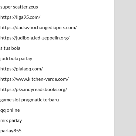
super scatter zeus
https://liga95.com/
https://dadswhochangediapers.com/
https://judibola.led-zeppelin.org/
situs bola
judi bola parlay
https://pialaqq.com/
https://www.kitchen-verde.com/
https://pkv.indyreadsbooks.org/
game slot pragmatic terbaru
qq online
mix parlay
parlay855