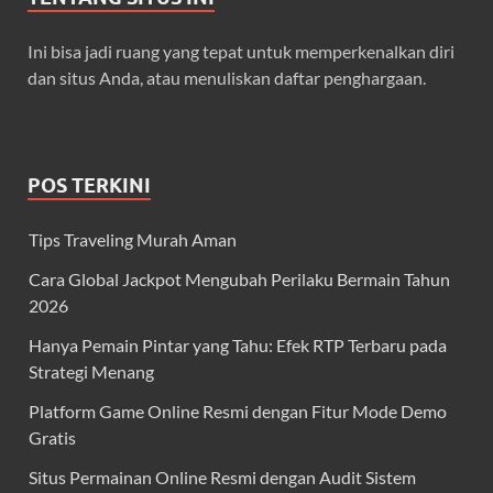
Ini bisa jadi ruang yang tepat untuk memperkenalkan diri
dan situs Anda, atau menuliskan daftar penghargaan.
POS TERKINI
Tips Traveling Murah Aman
Cara Global Jackpot Mengubah Perilaku Bermain Tahun
2026
Hanya Pemain Pintar yang Tahu: Efek RTP Terbaru pada
Strategi Menang
Platform Game Online Resmi dengan Fitur Mode Demo
Gratis
Situs Permainan Online Resmi dengan Audit Sistem