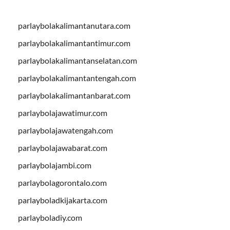
parlaybolakalimantanutara.com
parlaybolakalimantantimur.com
parlaybolakalimantanselatan.com
parlaybolakalimantantengah.com
parlaybolakalimantanbarat.com
parlaybolajawatimur.com
parlaybolajawatengah.com
parlaybolajawabarat.com
parlaybolajambi.com
parlaybolagorontalo.com
parlayboladkijakarta.com
parlayboladiy.com