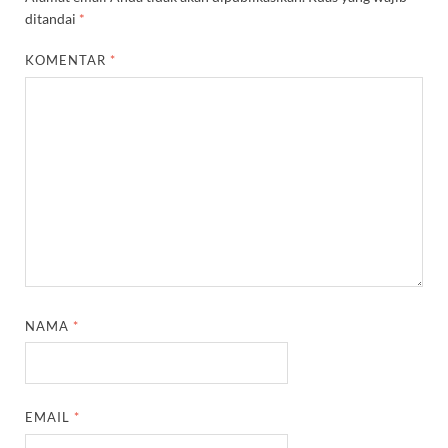
ditandai
*
KOMENTAR
*
NAMA
*
EMAIL
*