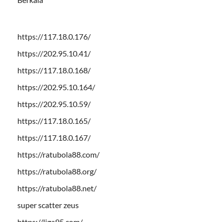
https://117.18.0.176/
https://202.95.10.41/
https://117.18.0.168/
https://202.95.10.164/
https://202.95.10.59/
https://117.18.0.165/
https://117.18.0.167/
https://ratubola88.com/
https://ratubola88.org/
https://ratubola88.net/
super scatter zeus
https://liga95.com/