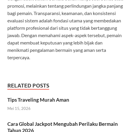
promosi, melainkan tentang perlindungan jangka panjang
bagi pemain. Transparansi, keamanan, dan konsistensi
evaluasi sistem adalah fondasi utama yang membedakan
platform profesional dari situs yang tidak bertanggung
jawab. Dengan memahami aspek-aspek tersebut, pemain
dapat membuat keputusan yang lebih bijak dan
menikmati pengalaman bermain yang aman serta
terpercaya.
RELATED POSTS
Tips Traveling Murah Aman
Mei 15, 2026
Cara Global Jackpot Mengubah Perilaku Bermain
Tahun 2026