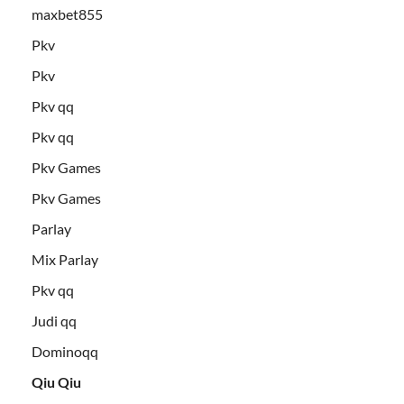
maxbet855
Pkv
Pkv
Pkv qq
Pkv qq
Pkv Games
Pkv Games
Parlay
Mix Parlay
Pkv qq
Judi qq
Dominoqq
Qiu Qiu