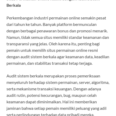
Berkala
Perkembangan industri permainan online semakin pesat
dari tahun ke tahun. Banyak platform bermunculan
dengan berbagai penawaran bonus dan promosi menarik.
Namun, tidak semua situs memiliki standar keamanan dan
transparansi yang jelas. Oleh karena itu, penting bagi
pemain untuk memilih situs permainan online resmi
dengan audit sistem berkala agar keamanan data, keadilan
permainan, dan stabilitas transaksi tetap terjaga.
Audit sistem berkala merupakan proses pemeriksaan
menyeluruh terhadap sistem permainan, server, algoritma,
serta mekanisme transaksi keuangan. Dengan adanya
audit rutin, potensi kecurangan, bug, maupun celah
keamanan dapat diminimalkan. Hal ini memberikan
jaminan bahwa setiap pemain memiliki peluang yang adil
serta perlindungan terhadap data pribadi mereka.