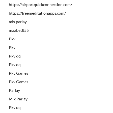
https://airportquickconnection.com/
https://freemeditationapps.com/
mix parlay
maxbet855
Pkv
Pkv
Pkv qq
Pkv qq
Pkv Games
Pkv Games
Parlay
Mix Parlay
Pkv qq