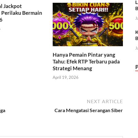
L
l Jackpot
B
Perilaku Bermain
J
6
6
K
B
J
Hanya Pemain Pintar yang
Tahu: Efek RTP Terbaru pada
Strategi Menang
April 19, 2026
NEXT ARTICLE
iga
Cara Mengatasi Serangan Siber