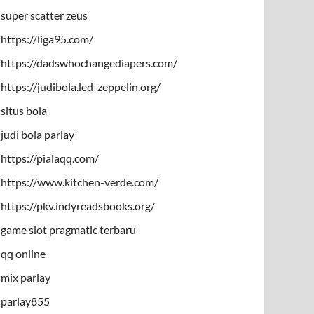
super scatter zeus
https://liga95.com/
https://dadswhochangediapers.com/
https://judibola.led-zeppelin.org/
situs bola
judi bola parlay
https://pialaqq.com/
https://www.kitchen-verde.com/
https://pkv.indyreadsbooks.org/
game slot pragmatic terbaru
qq online
mix parlay
parlay855