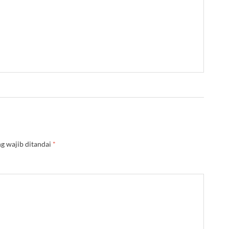
g wajib ditandai
*