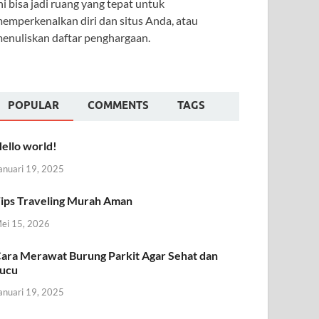
ni bisa jadi ruang yang tepat untuk
emperkenalkan diri dan situs Anda, atau
enuliskan daftar penghargaan.
POPULAR
COMMENTS
TAGS
ello world!
anuari 19, 2025
ips Traveling Murah Aman
ei 15, 2026
ara Merawat Burung Parkit Agar Sehat dan
ucu
anuari 19, 2025