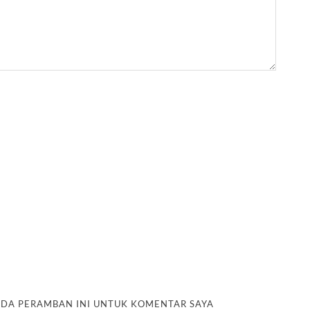
PADA PERAMBAN INI UNTUK KOMENTAR SAYA