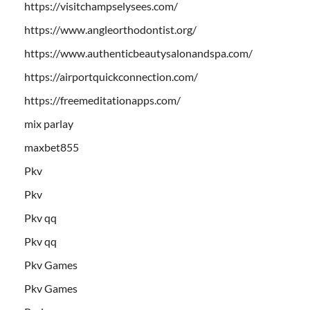
https://visitchampselysees.com/
https://www.angleorthodontist.org/
https://www.authenticbeautysalonandspa.com/
https://airportquickconnection.com/
https://freemeditationapps.com/
mix parlay
maxbet855
Pkv
Pkv
Pkv qq
Pkv qq
Pkv Games
Pkv Games