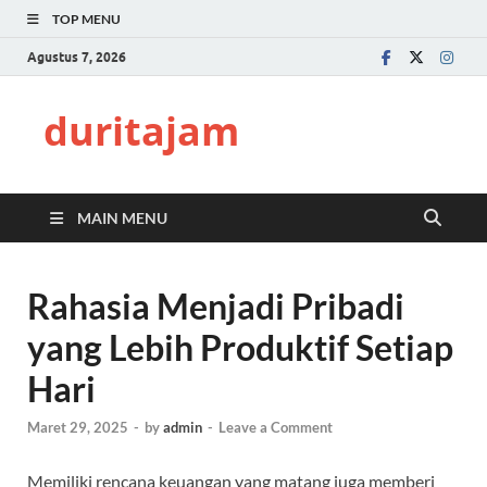
TOP MENU
Agustus 7, 2026
duritajam
MAIN MENU
Rahasia Menjadi Pribadi
yang Lebih Produktif Setiap
Hari
Maret 29, 2025
-
by
admin
-
Leave a Comment
Memiliki rencana keuangan yang matang juga memberi