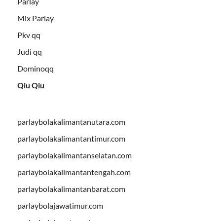
Parlay
Mix Parlay
Pkv qq
Judi qq
Dominoqq
Qiu Qiu
parlaybolakalimantanutara.com
parlaybolakalimantantimur.com
parlaybolakalimantanselatan.com
parlaybolakalimantantengah.com
parlaybolakalimantanbarat.com
parlaybolajawatimur.com