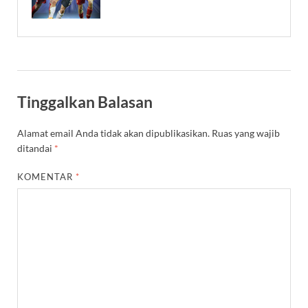
Tinggalkan Balasan
Alamat email Anda tidak akan dipublikasikan.
Ruas yang wajib
ditandai
*
KOMENTAR
*