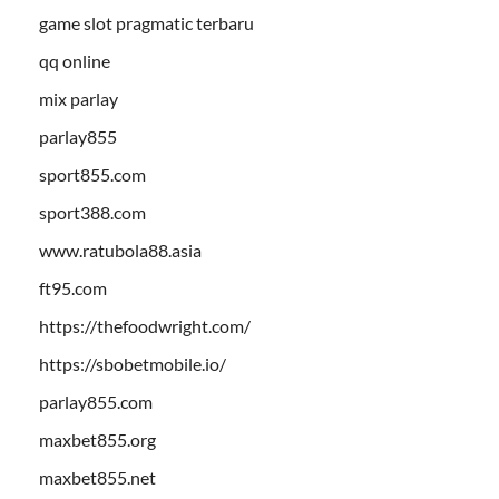
game slot pragmatic terbaru
qq online
mix parlay
parlay855
sport855.com
sport388.com
www.ratubola88.asia
ft95.com
https://thefoodwright.com/
https://sbobetmobile.io/
parlay855.com
maxbet855.org
maxbet855.net