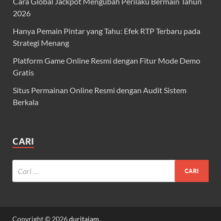
Cara Global Jackpot Mengubah Perilaku Bermain Tahun
2026
Hanya Pemain Pintar yang Tahu: Efek RTP Terbaru pada
Strategi Menang
Platform Game Online Resmi dengan Fitur Mode Demo
Gratis
Situs Permainan Online Resmi dengan Audit Sistem
Berkala
CARI
Copyright © 2026
duritajam
.