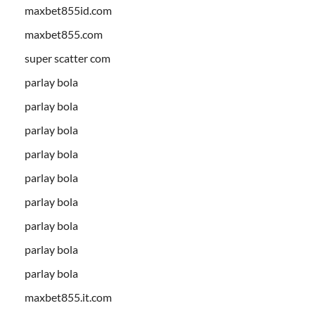
maxbet855id.com
maxbet855.com
super scatter com
parlay bola
parlay bola
parlay bola
parlay bola
parlay bola
parlay bola
parlay bola
parlay bola
parlay bola
maxbet855.it.com