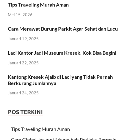
Tips Traveling Murah Aman
Mei 15, 2026
Cara Merawat Burung Parkit Agar Sehat dan Lucu
Januari 19, 2025
Laci Kantor Jadi Museum Kresek, Kok Bisa Begini
Januari 22, 2025
Kantong Kresek Ajaib di Laci yang Tidak Pernah
Berkurang Jumlahnya
Januari 24, 2025
POS TERKINI
Tips Traveling Murah Aman
Cara Global Jackpot Mengubah Perilaku Bermain