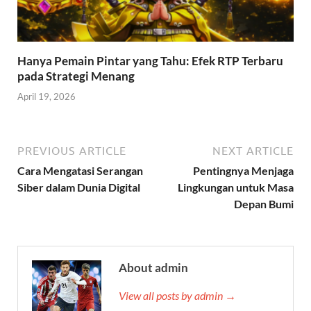
Hanya Pemain Pintar yang Tahu: Efek RTP Terbaru
pada Strategi Menang
April 19, 2026
PREVIOUS ARTICLE
NEXT ARTICLE
Cara Mengatasi Serangan
Pentingnya Menjaga
Siber dalam Dunia Digital
Lingkungan untuk Masa
Depan Bumi
About admin
View all posts by admin →