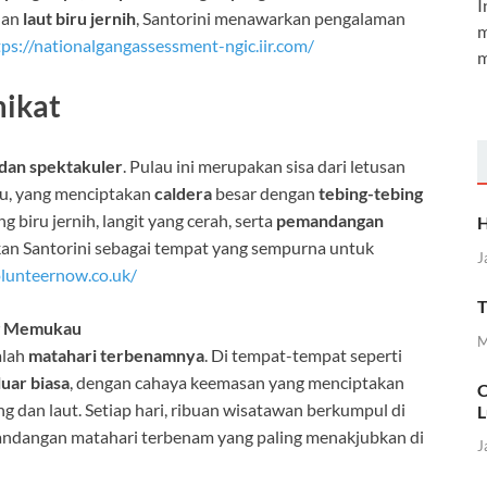
I
dan
laut biru jernih
, Santorini menawarkan pengalaman
m
tps://nationalgangassessment-ngic.iir.com/
m
ikat
 dan spektakuler
. Pulau ini merupakan sisa dari letusan
alu, yang menciptakan
caldera
besar dengan
tebing-tebing
 biru jernih, langit yang cerah, serta
pemandangan
H
an Santorini sebagai tempat yang sempurna untuk
J
olunteernow.co.uk/
T
g Memukau
M
alah
matahari terbenamnya
. Di tempat-tempat seperti
luar biasa
, dengan cahaya keemasan yang menciptakan
C
g dan laut. Setiap hari, ribuan wisatawan berkumpul di
L
andangan matahari terbenam yang paling menakjubkan di
J