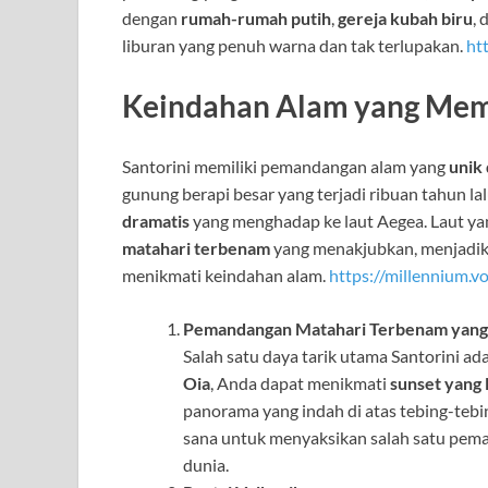
dengan
rumah-rumah putih
,
gereja kubah biru
, 
liburan yang penuh warna dan tak terlupakan.
ht
Keindahan Alam yang Mem
Santorini memiliki pemandangan alam yang
unik
gunung berapi besar yang terjadi ribuan tahun l
dramatis
yang menghadap ke laut Aegea. Laut yang
matahari terbenam
yang menakjubkan, menjadik
menikmati keindahan alam.
https://millennium.v
Pemandangan Matahari Terbenam yan
Salah satu daya tarik utama Santorini ad
Oia
, Anda dapat menikmati
sunset yang 
panorama yang indah di atas tebing-tebin
sana untuk menyaksikan salah satu pem
dunia.