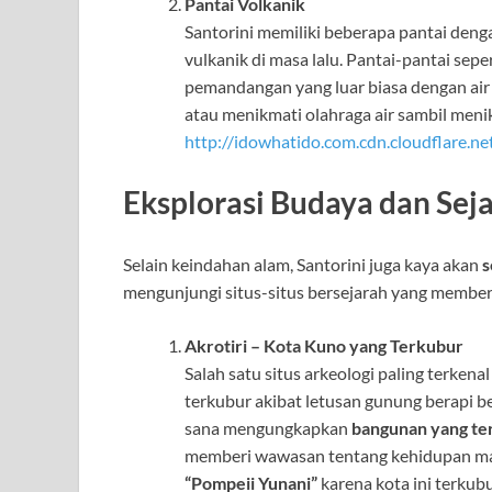
Pantai Volkanik
Santorini memiliki beberapa pantai den
vulkanik di masa lalu. Pantai-pantai sepe
pemandangan yang luar biasa dengan air l
atau menikmati olahraga air sambil meni
http://idowhatido.com.cdn.cloudflare.ne
Eksplorasi Budaya dan Sej
Selain keindahan alam, Santorini juga kaya akan
s
mengunjungi situs-situs bersejarah yang member
Akrotiri – Kota Kuno yang Terkubur
Salah satu situs arkeologi paling terkenal
terkubur akibat letusan gunung berapi b
sana mengungkapkan
bangunan yang te
memberi wawasan tentang kehidupan masy
“Pompeii Yunani”
karena kota ini terkub