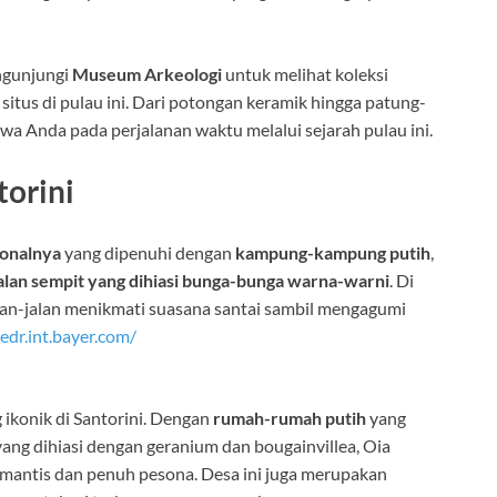
ngunjungi
Museum Arkeologi
untuk melihat koleksi
situs di pulau ini. Dari potongan keramik hingga patung-
 Anda pada perjalanan waktu melalui sejarah pulau ini.
torini
ionalnya
yang dipenuhi dengan
kampung-kampung putih
,
jalan sempit yang dihiasi bunga-bunga warna-warni
. Di
alan-jalan menikmati suasana santai sambil mengagumi
edr.int.bayer.com/
 ikonik di Santorini. Dengan
rumah-rumah putih
yang
n yang dihiasi dengan geranium dan bougainvillea, Oia
antis dan penuh pesona. Desa ini juga merupakan