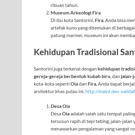
ribuan tahun.
Museum Arkeologi Fira
Di ibu kota Santorini,
Fira
, Anda bisa me
artefak kuno yang ditemukan di berbagai 
patung marmer, museum ini akan membawa
Kehidupan Tradisional San
Santorini juga terkenal dengan
kehidupan tradis
gereja-gereja berbentuk kubah biru
, dan
jalan-
kota-kota seperti
Oia
dan
Fira
, Anda dapat berj
arsitektur khas pulau ini.
http://maint.dev-validat
Desa Oia
Desa
Oia
adalah salah satu tempat paling
tersusun rapih di tepi tebing, jalan-jala
menawarkan pengalaman yang sangat rom