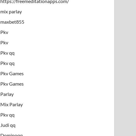
https://freemeditationapps.com/
mix parlay
maxbet855
Pkv
Pkv
Pkv qq
Pkv qq
Pkv Games
Pkv Games
Parlay
Mix Parlay
Pkv qq
Judi qq
Dominoqq