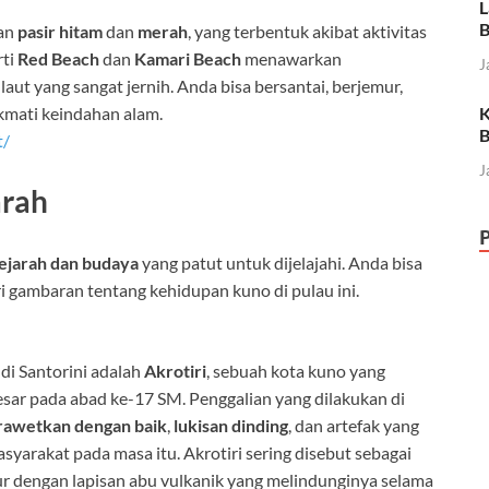
L
B
gan
pasir hitam
dan
merah
, yang terbentuk akibat aktivitas
rti
Red Beach
dan
Kamari Beach
menawarkan
J
aut yang sangat jernih. Anda bisa bersantai, berjemur,
kmati keindahan alam.
K
B
t/
J
arah
ejarah dan budaya
yang patut untuk dijelajahi. Anda bisa
i gambaran tentang kehidupan kuno di pulau ini.
 di Santorini adalah
Akrotiri
, sebuah kota kuno yang
esar pada abad ke-17 SM. Penggalian yang dilakukan di
rawetkan dengan baik
,
lukisan dinding
, dan artefak yang
arakat pada masa itu. Akrotiri sering disebut sebagai
ur dengan lapisan abu vulkanik yang melindunginya selama