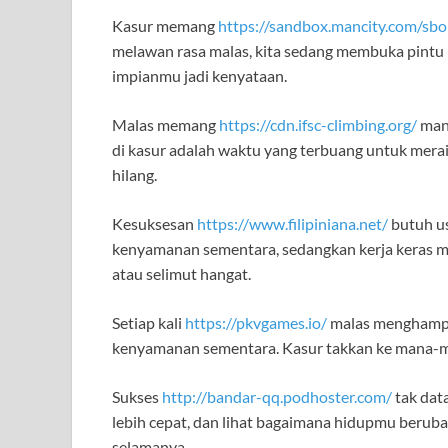
Kasur memang
https://sandbox.mancity.com/sbo
melawan rasa malas, kita sedang membuka pintu 
impianmu jadi kenyataan.
Malas memang
https://cdn.ifsc-climbing.org/
manu
di kasur adalah waktu yang terbuang untuk meraih 
hilang.
Kesuksesan
https://www.filipiniana.net/
butuh u
kenyamanan sementara, sedangkan kerja keras me
atau selimut hangat.
Setiap kali
https://pkvgames.io/
malas menghampir
kenyamanan sementara. Kasur takkan ke mana-man
Sukses
http://bandar-qq.podhoster.com/
tak dat
lebih cepat, dan lihat bagaimana hidupmu berub
selamanya.