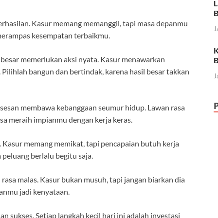
L
B
rhasilan. Kasur memang memanggil, tapi masa depanmu
J
s merampas kesempatan terbaikmu.
K
besar memerlukan aksi nyata. Kasur menawarkan
B
Pilihlah bangun dan bertindak, karena hasil besar takkan
J
sesan membawa kebanggaan seumur hidup. Lawan rasa
isa meraih impianmu dengan kerja keras.
 Kasur memang memikat, tapi pencapaian butuh kerja
peluang berlalu begitu saja.
rasa malas. Kasur bukan musuh, tapi jangan biarkan dia
ianmu jadi kenyataan.
ukses. Setiap langkah kecil hari ini adalah investasi