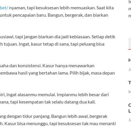
I
bet/
nyaman, tapi kesuksesan lebih memuaskan. Saat kita
m
untuk pencapaian baru. Bangun, bergerak, dan biarkan
m
siawi, tapi jangan biarkan dia jadi kebiasaan. Setiap detik
tujuan. Ingat, kasur tetap di sana, tapi peluang bisa
H
saha dan konsistensi. Kasur hanya menawarkan
J
mbawa hasil yang bertahan lama. Pilih bijak, masa depan
T
M
i, ingat alasanmu memulai. Impianmu lebih besar dari
a, tapi kesempatan tak selalu datang dua kali.
C
L
ang dengan tidur panjang. Bangun lebih awal, bergerak
J
ah. Kasur bisa menunggu, tapi kesuksesan tak mau menanti