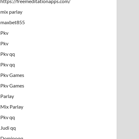
https://freemeditationapps.com/
mix parlay
maxbet855
Pkv
Pkv
Pkv qq
Pkv qq
Pkv Games
Pkv Games
Parlay
Mix Parlay
Pkv qq
Judi qq
Dominoqq