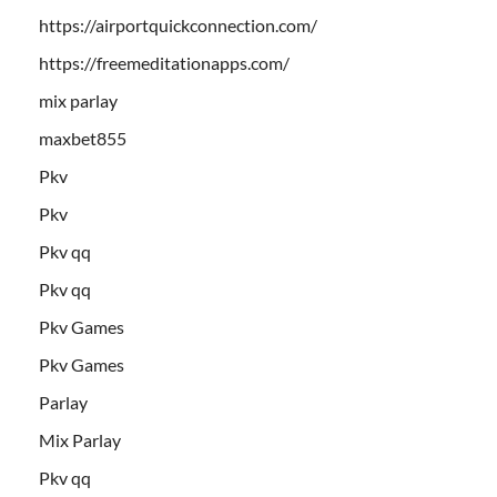
https://airportquickconnection.com/
https://freemeditationapps.com/
mix parlay
maxbet855
Pkv
Pkv
Pkv qq
Pkv qq
Pkv Games
Pkv Games
Parlay
Mix Parlay
Pkv qq