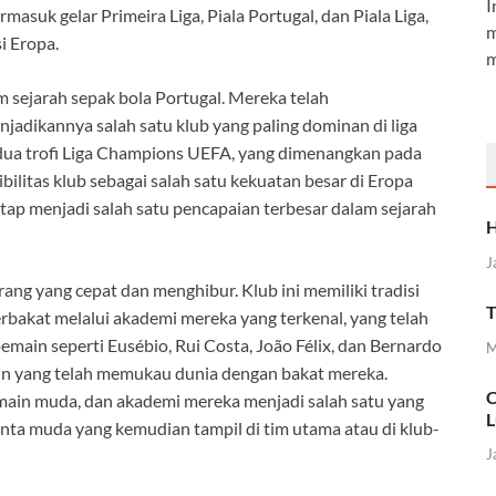
I
asuk gelar Primeira Liga, Piala Portugal, dan Piala Liga,
m
i Eropa.
m
am sejarah sepak bola Portugal. Mereka telah
njadikannya salah satu klub yang paling dominan di liga
ih dua trofi Liga Champions UEFA, yang dimenangkan pada
litas klub sebagai salah satu kekuatan besar di Eropa
tetap menjadi salah satu pencapaian terbesar dalam sejarah
H
J
ang yang cepat dan menghibur. Klub ini memiliki tradisi
T
kat melalui akademi mereka yang terkenal, yang telah
main seperti Eusébio, Rui Costa, João Félix, dan Bernardo
M
ain yang telah memukau dunia dengan bakat mereka.
C
ain muda, dan akademi mereka menjadi salah satu yang
L
enta muda yang kemudian tampil di tim utama atau di klub-
J