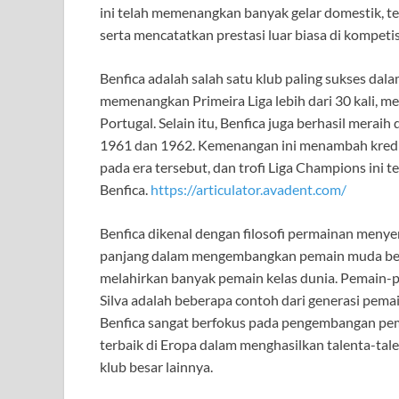
ini telah memenangkan banyak gelar domestik, term
serta mencatatkan prestasi luar biasa di kompetis
Benfica adalah salah satu klub paling sukses dal
memenangkan Primeira Liga lebih dari 30 kali, me
Portugal. Selain itu, Benfica juga berhasil mera
1961 dan 1962. Kemenangan ini menambah kredibi
pada era tersebut, dan trofi Liga Champions ini 
Benfica.
https://articulator.avadent.com/
Benfica dikenal dengan filosofi permainan menyer
panjang dalam mengembangkan pemain muda berba
melahirkan banyak pemain kelas dunia. Pemain-pe
Silva adalah beberapa contoh dari generasi pem
Benfica sangat berfokus pada pengembangan pem
terbaik di Eropa dalam menghasilkan talenta-tal
klub besar lainnya.