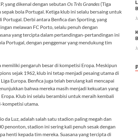
L
CP, yang dikenal dengan sebutan
Os Três Grandes
(Tiga
B
 sepak bola Portugal. Ketiga klub ini selalu bersaing untuk
J
i Portugal. Derbi antara Benfica dan Sporting, yang
ndingan melawan FC Porto, selalu penuh dengan
K
uasana yang tercipta dalam pertandingan-pertandingan ini
B
bola Portugal, dengan penggemar yang mendukung tim
J
a memiliki pengaruh besar di kompetisi Eropa. Meskipun
ns sejak 1962, klub ini tetap menjadi pesaing utama di
 Liga Europa. Benfica juga telah berulang kali mencapai
 menunjukkan bahwa mereka masih menjadi kekuatan yang
a Eropa. Klub ini selalu berambisi untuk meraih kembali
i-kompetisi utama.
o da Luz, adalah salah satu stadion paling megah dan
00 penonton, stadion ini sering kali penuh sesak dengan
 henti kepada tim mereka. Suasana yang tercipta di