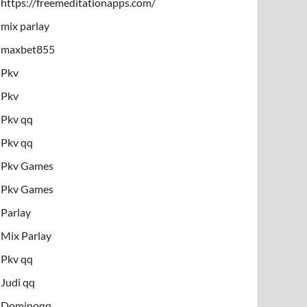
https://freemeditationapps.com/
mix parlay
maxbet855
Pkv
Pkv
Pkv qq
Pkv qq
Pkv Games
Pkv Games
Parlay
Mix Parlay
Pkv qq
Judi qq
Dominoqq