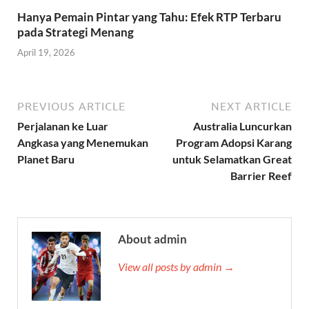
Hanya Pemain Pintar yang Tahu: Efek RTP Terbaru
pada Strategi Menang
April 19, 2026
PREVIOUS ARTICLE
NEXT ARTICLE
Perjalanan ke Luar
Australia Luncurkan
Angkasa yang Menemukan
Program Adopsi Karang
Planet Baru
untuk Selamatkan Great
Barrier Reef
About admin
View all posts by admin →