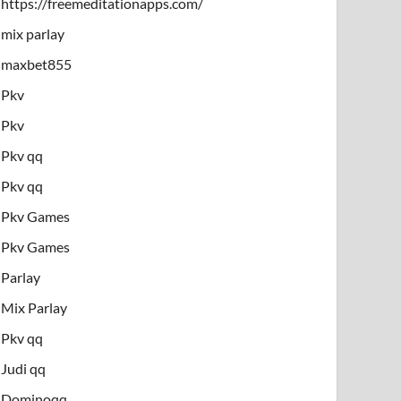
https://freemeditationapps.com/
mix parlay
maxbet855
Pkv
Pkv
Pkv qq
Pkv qq
Pkv Games
Pkv Games
Parlay
Mix Parlay
Pkv qq
Judi qq
Dominoqq