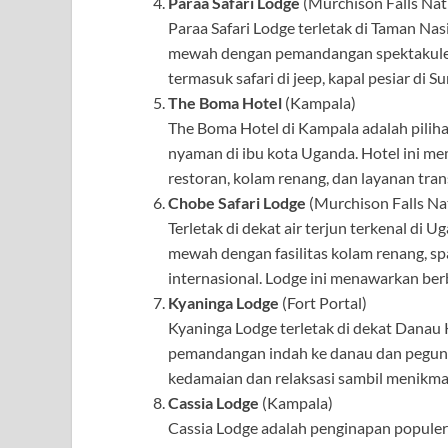
Paraa Safari Lodge
(Murchison Falls Nat
Paraa Safari Lodge terletak di Taman N
mewah dengan pemandangan spektakuler.
termasuk safari di jeep, kapal pesiar di S
The Boma Hotel
(Kampala)
The Boma Hotel di Kampala adalah pilih
nyaman di ibu kota Uganda. Hotel ini mem
restoran, kolam renang, dan layanan tra
Chobe Safari Lodge
(Murchison Falls Na
Terletak di dekat air terjun terkenal d
mewah dengan fasilitas kolam renang, s
internasional. Lodge ini menawarkan berb
Kyaninga Lodge
(Fort Portal)
Kyaninga Lodge terletak di dekat Dana
pemandangan indah ke danau dan pegunu
kedamaian dan relaksasi sambil menikmat
Cassia Lodge
(Kampala)
Cassia Lodge adalah penginapan populer