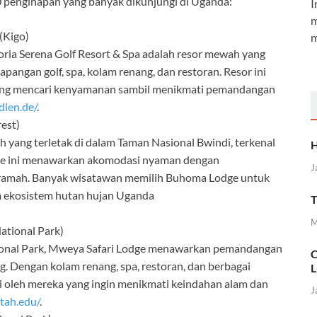
0 penginapan yang banyak dikunjungi di Uganda:
I
m
(Kigo)
m
ctoria Serena Golf Resort & Spa adalah resor mewah yang
apangan golf, spa, kolam renang, dan restoran. Resor ini
 yang mencari kenyamanan sambil menikmati pemandangan
dien.de/
.
est)
ang terletak di dalam Taman Nasional Bwindi, terkenal
H
dge ini menawarkan akomodasi nyaman dengan
J
 ramah. Banyak wisatawan memilih Buhoma Lodge untuk
 ekosistem hutan hujan Uganda
T
M
ational Park)
ational Park, Mweya Safari Lodge menawarkan pemandangan
C
g. Dengan kolam renang, spa, restoran, dan berbagai
L
ungi oleh mereka yang ingin menikmati keindahan alam dan
J
utah.edu/
.