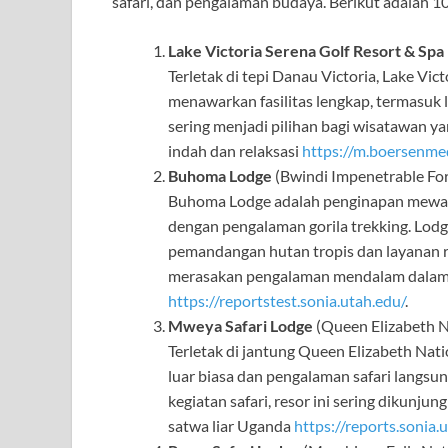
safari, dan pengalaman budaya. Berikut adalah 1
Lake Victoria Serena Golf Resort & Spa
Terletak di tepi Danau Victoria, Lake Vi
menawarkan fasilitas lengkap, termasuk l
sering menjadi pilihan bagi wisatawan
indah dan relaksasi
https://m.boersenme
Buhoma Lodge
(Bwindi Impenetrable For
Buhoma Lodge adalah penginapan mewah y
dengan pengalaman gorila trekking. Lo
pemandangan hutan tropis dan layanan
merasakan pengalaman mendalam dalam
https://reportstest.sonia.utah.edu/
.
Mweya Safari Lodge
(Queen Elizabeth N
Terletak di jantung Queen Elizabeth N
luar biasa dan pengalaman safari langsun
kegiatan safari, resor ini sering dikunj
satwa liar Uganda
https://reports.sonia.