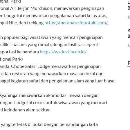
ional Park)
L
B
asional Air Terjun Murchison, menawarkan penginapan
 Lodge ini menawarkan pengalaman safari kelas atas,
J
ungai Nile, dan trekking
https://metabase.fountain.com/
.
K
B
an populer bagi wisatawan yang mencari penginapan
iliki suasana yang ramah, dengan fasilitas seperti
J
nsportasi ke bandara
https://wsdev.lincah.id/
.
tional Park)
i Uganda, Chobe Safari Lodge menawarkan penginapan
pa, dan restoran yang menawarkan masakan lokal dan
agai kegiatan safari dan pengalaman alam yang luar biasa.
u Kyaninga, menawarkan akomodasi mewah dengan
ngan. Lodge ini cocok untuk wisatawan yang mencari
i keindahan alam sekitar.
 yang terletak di bukit dengan pemandangan kota